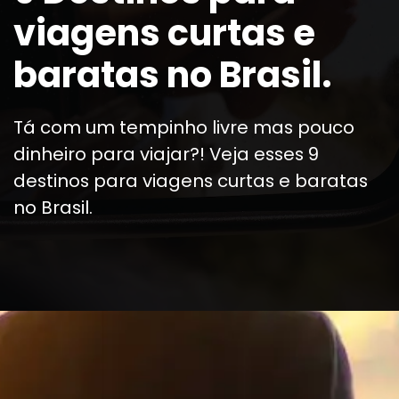
viagens curtas e
baratas no Brasil.
Tá com um tempinho livre mas pouco
dinheiro para viajar?! Veja esses 9
destinos para viagens curtas e baratas
no Brasil.