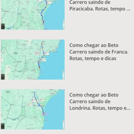
Carrero saindo de
Piracicaba. Rotas, tempo e
dicas
Como chegar ao Beto
Carrero saindo de Franca.
Rotas, tempo e dicas
Como chegar ao Beto
Carrero saindo de
Londrina. Rotas, tempo e
dicas