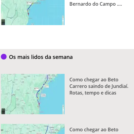
Bernardo do Campo .
Rotas, tempo e dicas
Os mais lidos da semana
Como chegar ao Beto
Carrero saindo de Jundiaí.
Rotas, tempo e dicas
Como chegar ao Beto