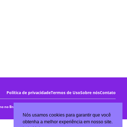
Política de privacidade
Termos de Uso
Sobre nós
Contato
o no Brasil
Turismo no Exterior
Parques Temáticos
Curiosidades
© 2026 Melhor Ano da Sua Vida - Todos os direitos reservados
Nós usamos cookies para garantir que você
obtenha a melhor experiência em nosso site.