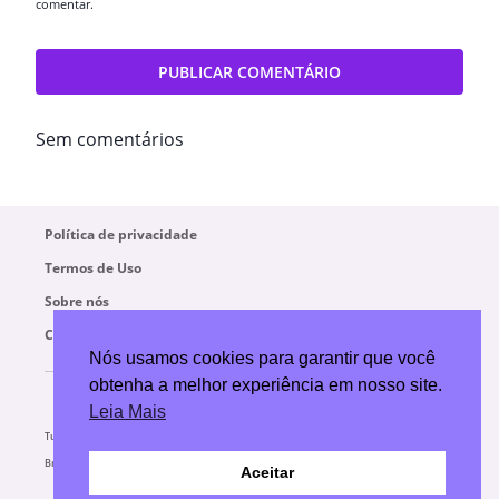
comentar.
Sem comentários
Política de privacidade
Termos de Uso
Sobre nós
Contato
Nós usamos cookies para garantir que você
obtenha a melhor experiência em nosso site.
Leia Mais
Turismo no
Turismo no
Parques
Curiosidades
Brasil
Exterior
Temáticos
Aceitar
© 2026 Melhor Ano da Sua Vida - Todos os direitos reservados